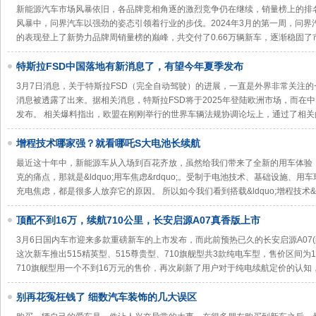
新能源汽车市场风暴依旧，各品牌竞相角逐的激烈竞争仍在继续，销量榜上的排
风暴中，问界汽车以强劲的姿态引领着行业的步伐。2024年3月的第一周，问
的表现登上了新势力品牌周销量榜的巅峰，共交付了0.66万辆新车，逐渐稳固了
特斯拉FSD中国落地有新消息了，有望今年夏季发布
3月7日消息，关于特斯拉FSD（完全自动驾驶）的进展，一直是外界非常关注的一点
消息被透露了出来。据相关消息，特斯拉FSD将于2025年登陆欧洲市场，而在
发布。 相关爆料指出，欧盟在刚刚举行的世界车辆法规协调论坛上，通过了相关
增程技术哪家强？就看哪吒S大电池长续航
最近这十年中，新能源车从入场到百花齐放，虽然给我们带来了全新的用车体验
克的痛点，那就是&ldquo;用车焦虑&rdquo;。受制于电池技术、基础设施、
充电焦虑，都是很多人放弃它的原因。 所以如今我们看到搭载&ldquo;增程技术&
顶配不到16万，续航710公里，长安启源A07真香版上市
3月6日国内车市迎来多款重磅新车的上市发布，而此前预热已久的长安启源A07(
这次新车推出515精英型、515尊贵型、710旗舰型共3款纯电车型，售价区间为13.
710旗舰型用一个不到16万元的售价，再次刷新了用户对于纯电续航定价的认知，
别再花冤枉钱了 细数汽车装饰的几大误区