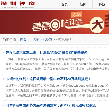
首页
新闻
科技
当前位置：
首页
>>
汽车
>>
装饰
>> 汽车精品
林肯电混大家族上市，打造豪华混动“最合适”是关键词
3月6日，林肯电混大家族上市，全新电混林肯冒险家(配置|询价)25.38万元起，全新
同时，2024款林肯冒险家、林肯Z焕新上市，起售价均为23.58万元。 致力成就&ldq
福特汽车集团副总裁、福特中国总裁兼首席执行官吴胜波讲到，林肯电混大家族
“内卷”的红利！这四款混动中型SUV不到20万就能搞定！
最近两年，我们已经见到了太多与&ldquo;内卷&rdquo;&ldquo;价格战&rd
汽车市场大力发展，并进行如此惨烈价格战的意义是什么。我们不妨回想一下几
配置高、体验出众的SUV，需要花费多少钱？30万算是一个平均值了，就这样还
问界斩获中国新势力品牌周销冠军，新M7引领无图智驾潮流