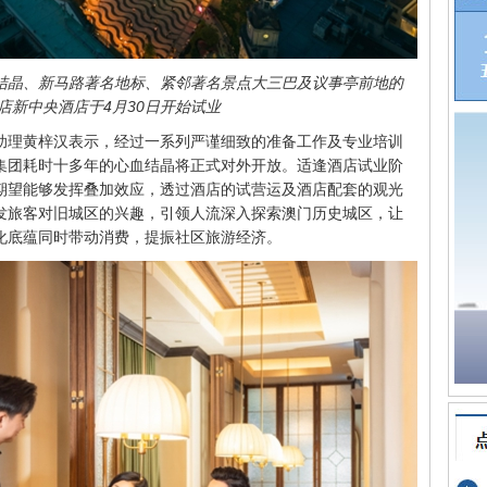
血结晶、新马路著名地标、紧邻著名景点大三巴及议事亭前地的
店新中央酒店于4月30日开始试业
助理黄梓汉表示，经过一系列严谨细致的准备工作及专业培训
集团耗时十多年的心血结晶将正式对外开放。适逢酒店试业阶
期望能够发挥叠加效应，透过酒店的试营运及酒店配套的观光
发旅客对旧城区的兴趣，引领人流深入探索澳门历史城区，让
化底蕴同时带动消费，提振社区旅游经济。