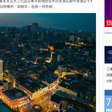
著名景点大三巴及议事亭前地的百年历史酒店新中央酒店于4
怀旧西餐的「碧丽宫」也将一同亮相。