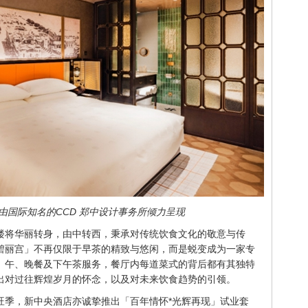
店由国际知名的CCD 郑中设计事务所倾力呈现
楼将华丽转身，由中转西，秉承对传统饮食文化的敬意与传
碧丽宫」不再仅限于早茶的精致与悠闲，而是蜕变成为一家专
、午、晚餐及下午茶服务，餐厅内每道菜式的背后都有其独特
出对过往辉煌岁月的怀念，以及对未来饮食趋势的引领。
旺季，新中央酒店亦诚挚推出「百年情怀*光辉再现」试业套